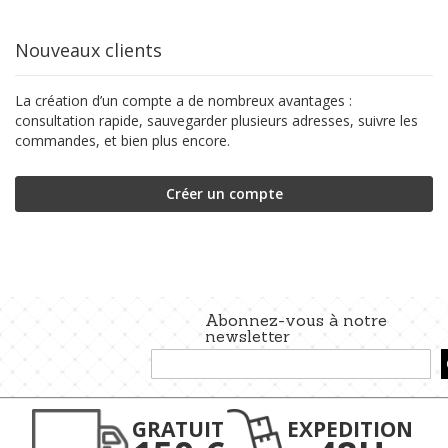
Nouveaux clients
La création d’un compte a de nombreux avantages :
consultation rapide, sauvegarder plusieurs adresses, suivre les
commandes, et bien plus encore.
Créer un compte
Abonnez-vous à notre
newsletter
Inscription
à
notre
lettre
GRATUIT
EXPEDITION
d’information