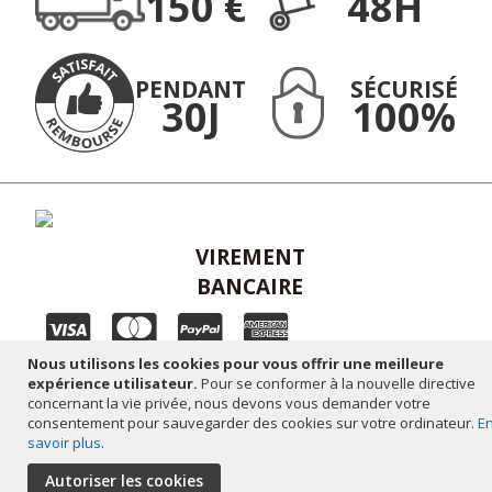
150 €
48H
:
PENDANT
SÉCURISÉ
30J
100%
VIREMENT
BANCAIRE
Nous utilisons les cookies pour vous offrir une meilleure
Plan du site
-
Mentions légales
-
Réalisation altaïsweb
expérience utilisateur.
Pour se conformer à la nouvelle directive
concernant la vie privée, nous devons vous demander votre
consentement pour sauvegarder des cookies sur votre ordinateur.
E
savoir plus
.
Autoriser les cookies