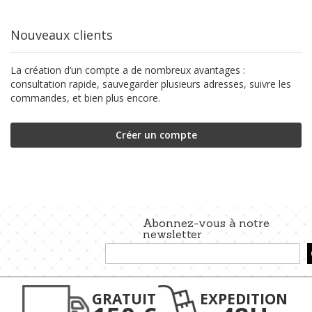
Nouveaux clients
La création d’un compte a de nombreux avantages :
consultation rapide, sauvegarder plusieurs adresses, suivre les
commandes, et bien plus encore.
Créer un compte
Abonnez-vous à notre
newsletter
Inscription
à
notre
lettre
GRATUIT
EXPEDITION
d’information