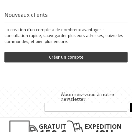
Nouveaux clients
La création d’un compte a de nombreux avantages :
consultation rapide, sauvegarder plusieurs adresses, suivre les
commandes, et bien plus encore.
Créer un compte
Abonnez-vous à notre
newsletter
Inscription
à
notre
lettre
GRATUIT
EXPEDITION
d’information