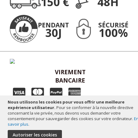
150 €
48H
:
PENDANT
SÉCURISÉ
30J
100%
VIREMENT
BANCAIRE
Nous utilisons les cookies pour vous offrir une meilleure
Plan du site
-
Mentions légales
-
Réalisation altaïsweb
expérience utilisateur.
Pour se conformer à la nouvelle directive
concernant la vie privée, nous devons vous demander votre
consentement pour sauvegarder des cookies sur votre ordinateur.
E
savoir plus
.
Autoriser les cookies