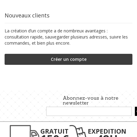
Nouveaux clients
La création d’un compte a de nombreux avantages :
consultation rapide, sauvegarder plusieurs adresses, suivre les
commandes, et bien plus encore.
Créer un compte
Abonnez-vous à notre
newsletter
Inscription
à
notre
lettre
GRATUIT
EXPEDITION
d’information