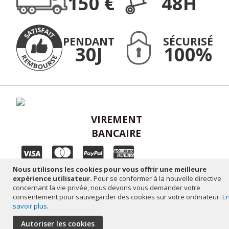
150 €
48H
:
PENDANT
SÉCURISÉ
30J
100%
VIREMENT
BANCAIRE
Nous utilisons les cookies pour vous offrir une meilleure
Plan du site
-
Mentions légales
-
Réalisation altaïsweb
expérience utilisateur.
Pour se conformer à la nouvelle directive
concernant la vie privée, nous devons vous demander votre
consentement pour sauvegarder des cookies sur votre ordinateur.
E
savoir plus
.
Autoriser les cookies