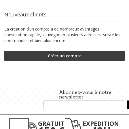
Nouveaux clients
La création d’un compte a de nombreux avantages :
consultation rapide, sauvegarder plusieurs adresses, suivre les
commandes, et bien plus encore.
Créer un compte
Abonnez-vous à notre
newsletter
Inscription
à
notre
lettre
GRATUIT
EXPEDITION
d’information