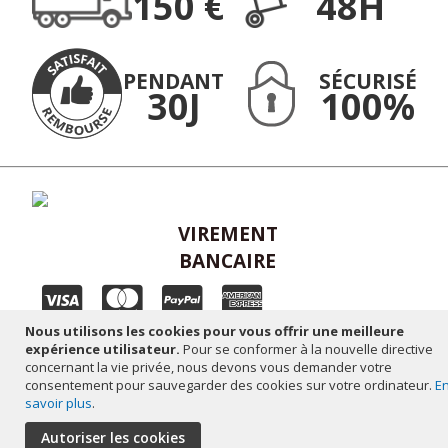
150 €
48H
:
PENDANT
SÉCURISÉ
30J
100%
VIREMENT
BANCAIRE
Nous utilisons les cookies pour vous offrir une meilleure
Plan du site
-
Mentions légales
-
Réalisation altaïsweb
expérience utilisateur.
Pour se conformer à la nouvelle directive
concernant la vie privée, nous devons vous demander votre
consentement pour sauvegarder des cookies sur votre ordinateur.
E
savoir plus
.
Autoriser les cookies