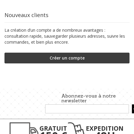
Nouveaux clients
La création d’un compte a de nombreux avantages :
consultation rapide, sauvegarder plusieurs adresses, suivre les
commandes, et bien plus encore.
Créer un compte
Abonnez-vous à notre
newsletter
Inscription
à
notre
lettre
GRATUIT
EXPEDITION
d’information