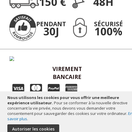
150 €
48H
:
PENDANT
SÉCURISÉ
30J
100%
VIREMENT
BANCAIRE
Nous utilisons les cookies pour vous offrir une meilleure
Plan du site
-
Mentions légales
-
Réalisation altaïsweb
expérience utilisateur.
Pour se conformer à la nouvelle directive
concernant la vie privée, nous devons vous demander votre
consentement pour sauvegarder des cookies sur votre ordinateur.
E
savoir plus
.
Autoriser les cookies