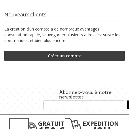
Nouveaux clients
La création d’un compte a de nombreux avantages :
consultation rapide, sauvegarder plusieurs adresses, suivre les
commandes, et bien plus encore.
Créer un compte
Abonnez-vous à notre
newsletter
Inscription
à
notre
lettre
GRATUIT
EXPEDITION
d’information