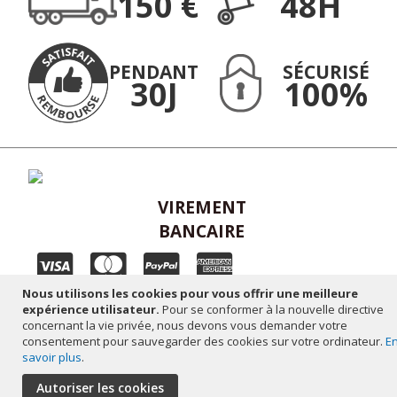
150 €
48H
:
PENDANT
SÉCURISÉ
30J
100%
VIREMENT
BANCAIRE
Nous utilisons les cookies pour vous offrir une meilleure
Plan du site
-
Mentions légales
-
Réalisation altaïsweb
expérience utilisateur.
Pour se conformer à la nouvelle directive
concernant la vie privée, nous devons vous demander votre
consentement pour sauvegarder des cookies sur votre ordinateur.
E
savoir plus
.
Autoriser les cookies