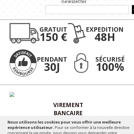
newsletter
Inscription
à
notre
lettre
GRATUIT
EXPEDITION
d’information
150 €
48H
:
PENDANT
SÉCURISÉ
30J
100%
VIREMENT
BANCAIRE
Nous utilisons les cookies pour vous offrir une meilleure
expérience utilisateur.
Pour se conformer à la nouvelle directive
concernant la vie privée, nous devons vous demander votre