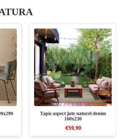
NATURA
190x290
Tapis aspect jute naturel denim
160x230
€59,90