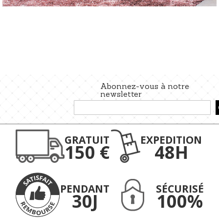
Abonnez-vous à notre
newsletter
Inscription
à
notre
lettre
GRATUIT
EXPEDITION
d’information
150 €
48H
:
PENDANT
SÉCURISÉ
30J
100%