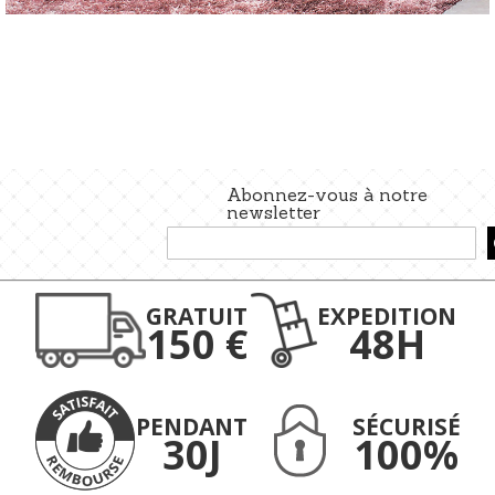
Abonnez-vous à notre
newsletter
Inscription
à
notre
lettre
GRATUIT
EXPEDITION
d’information
150 €
48H
:
PENDANT
SÉCURISÉ
30J
100%